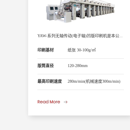
YAW-系列无轴传动(电子轴)凹版印刷机是本公司专门为BOPP、PET、PE等卷筒状塑料薄膜及薄纸印刷而设计，参照德国、日本进口设备进行特别设计和制造。 整机采用全数字化PLC、德国运动控制系统，德国人机界面操作，采用德国伺服控制系统(收放卷变频电机)及浮张力控制，不减速不停机全自动高速接纸功能。采用国产电子轴专用套印系统(可选)，气动压印装置，气压式导引刮刀，着墨为印版全喷淋+浸入式，有装版小车，无轴装版方式。薄膜纸张干燥系统通过热风循环，温度自动速度同步控制，风力强且能耗低，气动开闭烘道，整机运转平衡、套印稳定、结构紧凑、操作方便、外形美观，是印刷机中实用型的理想设备。
印刷基材
纸张 30-100g/㎡
版筒直径
120-280mm
最高印刷速度
280m/min(机械速度300m/min)
Read More