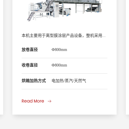
本机主要用于离型膜涂层产品设备，整机采用PLC变频/伺服控制，PROFINET /EtherCAT总线控制，人机界面操作。网纹辊涂布/逗号刮刀涂布/微凹版涂布/五辊转移涂布，烘箱负压吸盘网带传动，全自动浮辊恒张力控制。单工位/双工位可选，母线集中供电节能功能，以太网远程诊断维护功能。
放卷直径
Ф800mm
收卷直径
Ф800mm
烘箱加热方式
电加热/蒸汽/天然气
Read More