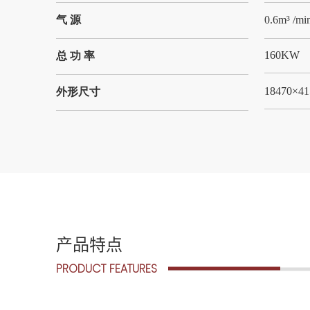
气 源
0.6m³ /m
160KW
总 功 率
18470×4
外形尺寸
产品特点
PRODUCT FEATURES