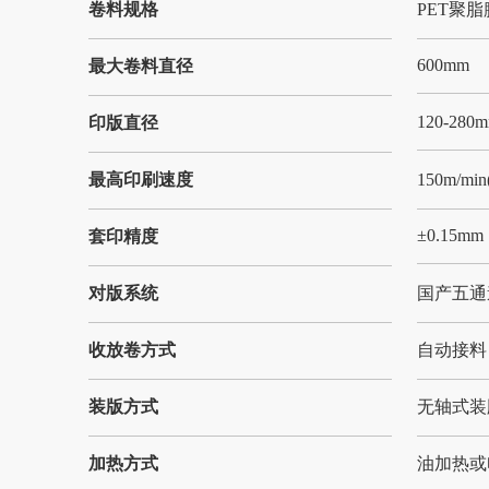
卷料规格
PET聚脂膜 
600mm
最大卷料直径
120-280
印版直径
最高印刷速度
150m/mi
±0.15mm
套印精度
对版系统
国产五通
收放卷方式
自动接料
装版方式
无轴式装
加热方式
油加热或