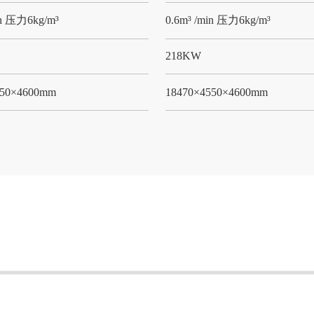
in 压力6kg/m³
0.6m³ /min 压力6kg/m³
218KW
150×4600mm
18470×4550×4600mm