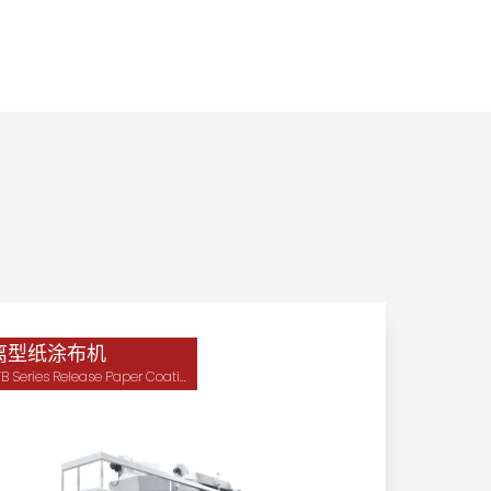
离型纸涂布机
STB Series Release Paper Coating Machine