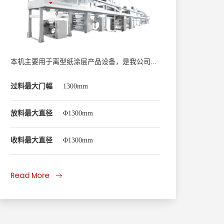
本机主要用于离型纸涂层产品设备，是我公司自主研发的高速涂布机，涂布速度可达400米/分钟， 双工位不停机自动接料，大大提高了工作效率，传动采用母线电源供电，可节省电机能源60%，采用PLC控制，可远程控制整机运行情况。
过料最大门幅
1300mm
印刷
放料最大直径
Φ1300mm
版简
收料最大直径
Φ1300mm
最高
Read More
Rea