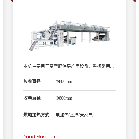
本机主要用于离型膜涂层产品设备，整机采用PLC变频/伺服控制，PROFINET /EtherCAT总线控制，人机界面操作。网纹辊涂布/逗号刮刀涂布/微凹版涂布/五辊转移涂布，烘箱负压吸盘网带传动，全自动浮辊恒张力控制。单工位/双工位可选，母线集中供电节能功能，以太网远程诊断维护功能。
放卷直径
Ф800mm
收卷直径
Ф800mm
烘箱加热方式
电加热/蒸汽/天然气
Read More