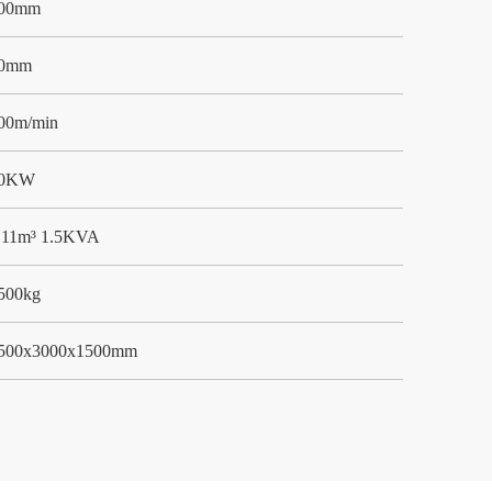
00mm
0mm
00m/min
0KW
.11m³ 1.5KVA
500kg
500x3000x1500mm